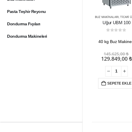
Pasta Teşhir Reyonu
BUZ MAKINALARI
,
TICARI ÜRÜNL
Uğur UBM 100
Dondurma Fıçıları
0
out of 5
Dondurma Makineleri
40 kg Buz Makine
O
145.625,00
₺
f
129.849,00
₺
1
SEPETE EKLE