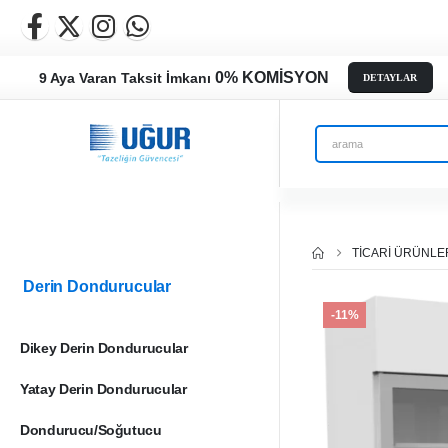
0% KOMİSYON
9 Aya Varan Taksit İmkanı
DETAYLAR
TICARI ÜRÜNLE
Derin Dondurucular
-11%
Dikey Derin Dondurucular
Yatay Derin Dondurucular
Dondurucu/Soğutucu