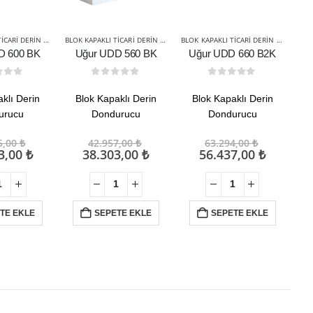
BLOK KAPAKLI TICARI DERIN DONDURUCULAR
,
TICARI ÜRÜNLER
BLOK KAPAKLI TICARI DERIN DONDURUCULAR
,
TICARI ÜRÜNLER
BLOK KAPAKLI TICARI DERIN DONDURUCULAR
BUZ
D 600 BK
Uğur UDD 560 BK
Uğur UDD 660 B2K
t of 5
0
out of 5
0
out of 5
klı Derin
Blok Kapaklı Derin
Blok Kapaklı Derin
20-
urucu
Dondurucu
Dondurucu
Orijinal
Orijinal
Orijinal
5,00
₺
42.957,00
₺
63.294,00
₺
fiyat:
Şu
fiyat:
Şu
fiyat:
Şu
3,00
₺
38.303,00
₺
56.437,00
₺
67.775,00 ₺.
andaki
42.957,00 ₺.
andaki
63.294,00
andaki
fiyat:
fiyat:
fiyat:
60.433,00 ₺.
38.303,00 ₺.
56.437,0
TE EKLE
SEPETE EKLE
SEPETE EKLE