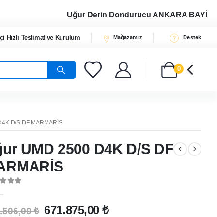
Uğur Derin Dondurucu
ANKARA BAYİ
çi Hızlı Teslimat ve Kurulum
Mağazamız
Destek
0
D4K D/S DF MARMARİS
ur UMD 2500 D4K D/S DF
ARMARİS
t of 5
Orijinal
Şu
671.875,00
₺
.506,00
₺