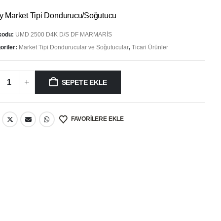
fiyat:
andaki
753.506,00 ₺.
fiyat:
y Market Tipi Dondurucu/Soğutucu
671.875,00 ₺.
kodu:
UMD 2500 D4K D/S DF MARMARİS
oriler:
Market Tipi Dondurucular ve Soğutucular
,
Ticari Ürünler
SEPETE EKLE
FAVORILERE EKLE