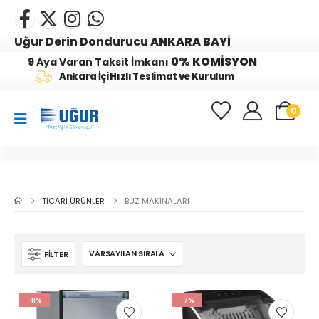
Uğur Derin Dondurucu
ANKARA BAYİ
0% KOMİSYON
9 Aya Varan Taksit İmkanı
Ankara İçi Hızlı Teslimat ve Kurulum
0
TICARI ÜRÜNLER
BUZ MAKINALARI
FILTER
-11%
-7%