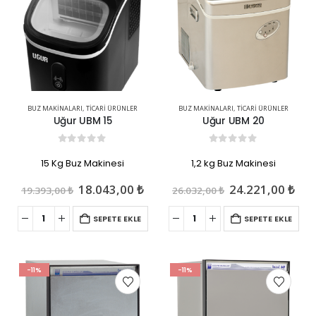
BUZ MAKINALARI
,
TICARI ÜRÜNLER
BUZ MAKINALARI
,
TICARI ÜRÜNLER
Uğur UBM 15
Uğur UBM 20
0
out of 5
0
out of 5
15 Kg Buz Makinesi
1,2 kg Buz Makinesi
Orijinal
Şu
Orijinal
Şu
18.043,00
₺
24.221,00
₺
19.393,00
₺
26.032,00
₺
fiyat:
andaki
fiyat:
and
19.393,00 ₺.
fiyat:
26.032,00 ₺.
fiya
SEPETE EKLE
SEPETE EKLE
18.043,00 ₺.
24.
-11%
-11%