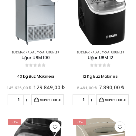
BUZ MAKINALARI
,
TICARI ÜRÜNLER
BUZ MAKINALARI
,
TICARI ÜRÜNLER
Uğur UBM 100
Uğur UBM 12
0
out of 5
0
out of 5
40 kg Buz Makinesi
12 Kg Buz Makinesi
Orijinal
Şu
Orijinal
Şu
129.849,00
₺
7.890,00
₺
145.625,00
₺
8.481,00
₺
fiyat:
andaki
fiyat:
anda
145.625,00 ₺.
fiyat:
8.481,00 ₺.
fiyat
SEPETE EKLE
SEPETE EKLE
129.849,00 ₺.
7.890
-7%
-7%