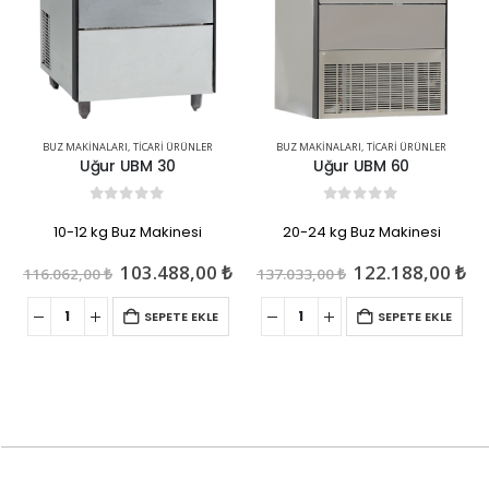
BUZ MAKINALARI
,
TICARI ÜRÜNLER
BUZ MAKINALARI
,
TICARI ÜRÜNLER
Uğur UBM 30
Uğur UBM 60
0
out of 5
0
out of 5
10-12 kg Buz Makinesi
20-24 kg Buz Makinesi
Orijinal
Şu
Orijinal
Şu
103.488,00
₺
122.188,00
₺
116.062,00
₺
137.033,00
₺
fiyat:
andaki
fiyat:
an
116.062,00 ₺.
fiyat:
137.033,00 ₺.
fiy
SEPETE EKLE
SEPETE EKLE
103.488,00 ₺.
12