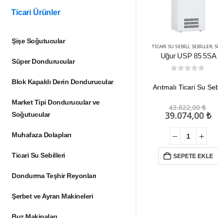
Ticari Ürünler
Şişe Soğutucular
TICARI SU SEBILI
,
SEBILLER
,
SU ARITMA 
Uğur USP 85 5SA
Süper Dondurucular
0
out of 5
Blok Kapaklı Derin Dondurucular
Arıtmalı Ticari Su Seb
Market Tipi Dondurucular ve
Or
43.822,00
₺
fiy
Ş
39.074,00
₺
Soğutucular
43
a
f
Muhafaza Dolapları
3
Ticari Su Sebilleri
SEPETE EKLE
Dondurma Teşhir Reyonları
Şerbet ve Ayran Makineleri
Buz Makinaları