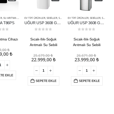
ER
,
SU ARITMA CIHAZLARI
EV TIPI ÜRÜNLER
,
SEBILLER
,
SU ARITMA CIHAZLARI
EV TIPI ÜRÜNLER
,
SEBILLER
,
SU ARITMA CIHAZLARI
SA T86PS
UĞUR USP 3608 GDB 5SA Arıtmalı Su Sebili
UĞUR USP 3608 GDG 5SA Arıtmalı Su Sebili
t of 5
0
out of 5
0
out of 5
ıtma Cihazı
Sıcak-Ilık-Soğuk
Sıcak-Ilık-Soğuk
Arıtmalı Su Sebili
Arıtmalı Su Sebili
Orijinal
3,00
₺
fiyat:
Şu
99,00
₺
Orijinal
Orijinal
25.679,00
₺
26.671,00
₺
14.983,00 ₺.
andaki
fiyat:
Şu
fiyat:
Şu
22.999,00
₺
23.999,00
₺
fiyat:
25.679,00 ₺.
andaki
26.671,0
andaki
13.999,00 ₺.
fiyat:
fiyat:
22.999,00 ₺.
23.999,
TE EKLE
SEPETE EKLE
SEPETE EKLE