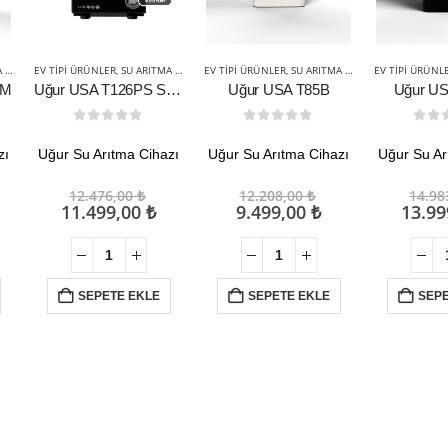
RI
EV TIPI ÜRÜNLER
,
SU ARITMA CIHAZLARI
EV TIPI ÜRÜNLER
,
SU ARITMA CIHAZLARI
EV TIPI ÜRÜNL
IM
Uğur USA T126PS SLIM PREMIUM
Uğur USA T85B
Uğur U
0
out of 5
0
out of 5
0
ou
zı
Uğur Su Arıtma Cihazı
Uğur Su Arıtma Cihazı
Uğur Su Ar
jinal
Orijinal
Orijinal
12.476,00
₺
12.208,00
₺
14.98
at:
u
fiyat:
Şu
fiyat:
Şu
11.499,00
₺
9.499,00
₺
13.9
06,00 ₺.
daki
12.476,00 ₺.
andaki
12.208,00 ₺.
andaki
yat:
fiyat:
fiyat:
999,00 ₺.
11.499,00 ₺.
9.499,00 ₺.
SEPETE EKLE
SEPETE EKLE
SEPE