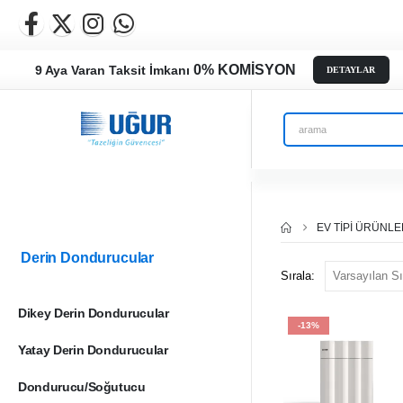
0% KOMİSYON
9 Aya Varan Taksit İmkanı
DETAYLAR
EV TIPI ÜRÜNL
Derin Dondurucular
Sırala:
Dikey Derin Dondurucular
-13%
Yatay Derin Dondurucular
Dondurucu/Soğutucu