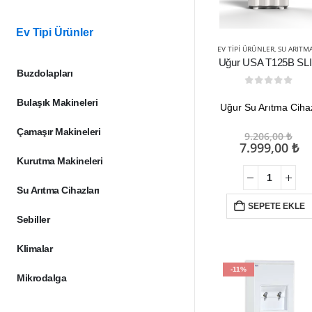
Ev Tipi Ürünler
EV TIPI ÜRÜNLER
,
SU ARITMA CIHAZLA
Uğur USA T125B SL
Buzdolapları
0
out of 5
Bulaşık Makineleri
Uğur Su Arıtma Ciha
Ori
Çamaşır Makineleri
9.206,00
₺
fiy
Ş
7.999,00
₺
9.2
an
Kurutma Makineleri
fi
7.
Su Arıtma Cihazları
SEPETE EKLE
Sebiller
Klimalar
-11%
Mikrodalga