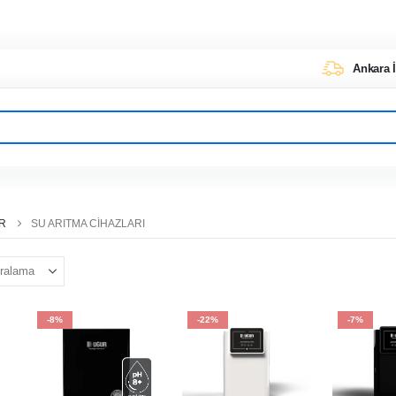
Ankara İ
ER
SU ARITMA CIHAZLARI
-8%
-22%
-7%