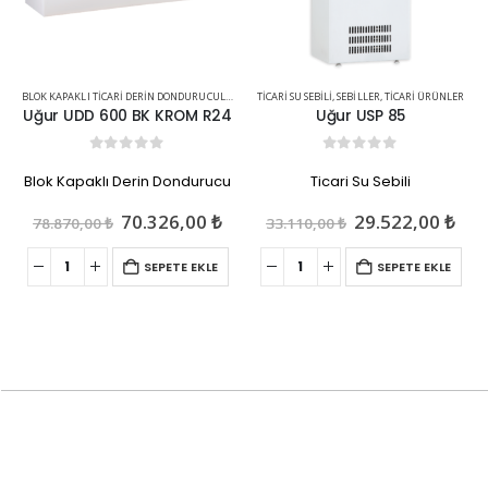
BLOK KAPAKLI TICARI DERIN DONDURUCULAR
,
TICARI ÜRÜNLER
TICARI SU SEBILI
,
SEBILLER
,
TICARI ÜRÜNLER
Uğur UDD 600 BK KROM R24
Uğur USP 85
0
out of 5
0
out of 5
Blok Kapaklı Derin Dondurucu
Ticari Su Sebili
Orijinal
Şu
Orijinal
Şu
70.326,00
₺
29.522,00
₺
78.870,00
₺
33.110,00
₺
fiyat:
andaki
fiyat:
and
78.870,00 ₺.
fiyat:
33.110,00 ₺.
fiya
SEPETE EKLE
SEPETE EKLE
70.326,00 ₺.
29.