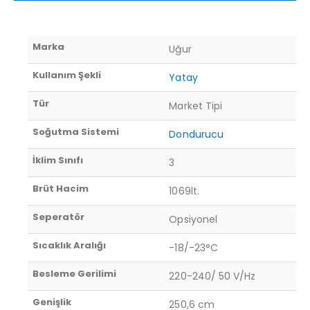
Marka
Uğur
Kullanım Şekli
Yatay
Tür
Market Tipi
Soğutma Sistemi
Dondurucu
İklim Sınıfı
3
Brüt Hacim
1069lt.
Seperatör
Opsiyonel
Sıcaklık Aralığı
-18/-23°C
Besleme Gerilimi
220-240/ 50 V/Hz
Genişlik
250,6 cm