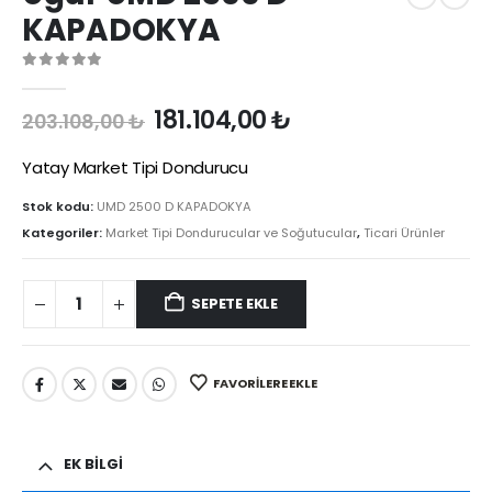
KAPADOKYA
0
out of 5
Orijinal
Şu
181.104,00
₺
203.108,00
₺
fiyat:
andaki
203.108,00 ₺.
fiyat:
Yatay Market Tipi Dondurucu
181.104,00 ₺.
Stok kodu:
UMD 2500 D KAPADOKYA
Kategoriler:
Market Tipi Dondurucular ve Soğutucular
,
Ticari Ürünler
SEPETE EKLE
FAVORILERE EKLE
EK BILGI