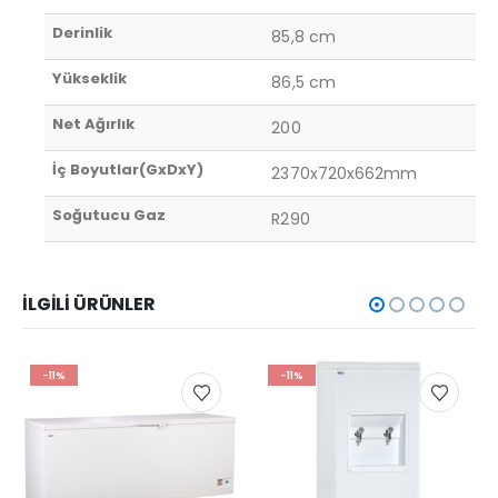
Derinlik
85,8 cm
Yükseklik
86,5 cm
Net Ağırlık
200
İç Boyutlar(GxDxY)
2370x720x662mm
Soğutucu Gaz
R290
İLGILI ÜRÜNLER
-11%
-11%