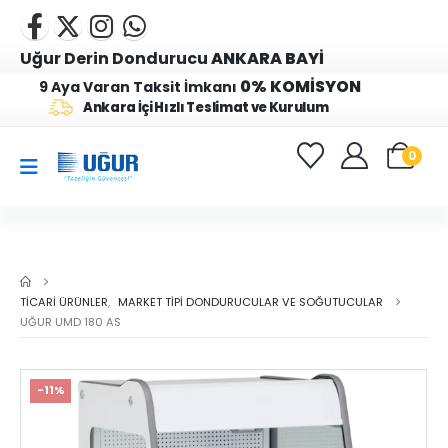
Uğur Derin Dondurucu
ANKARA BAYİ
0% KOMİSYON
9 Aya Varan Taksit İmkanı
Ankara İçi Hızlı Teslimat ve Kurulum
0
TICARI ÜRÜNLER
,
MARKET TIPI DONDURUCULAR VE SOĞUTUCULAR
UĞUR UMD 180 AS
-11%