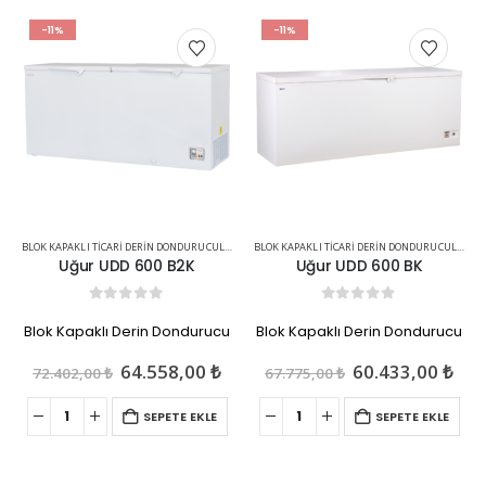
-11%
-11%
BLOK KAPAKLI TICARI DERIN DONDURUCULAR
,
TICARI ÜRÜNLER
BLOK KAPAKLI TICARI DERIN DONDURUCULAR
,
TI
Uğur UDD 600 B2K
Uğur UDD 600 BK
0
out of 5
0
out of 5
Blok Kapaklı Derin Dondurucu
Blok Kapaklı Derin Dondurucu
u
Orijinal
Şu
Orijinal
Şu
64.558,00
₺
60.433,00
₺
72.402,00
₺
67.775,00
₺
ndaki
fiyat:
andaki
fiyat:
and
iyat:
72.402,00 ₺.
fiyat:
67.775,00 ₺.
fiya
SEPETE EKLE
SEPETE EKLE
6.412,00 ₺.
64.558,00 ₺.
60.