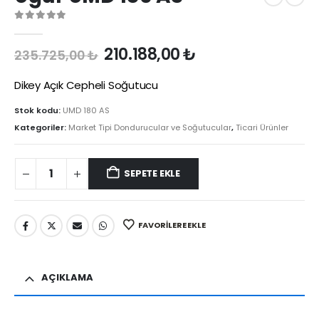
0
out of 5
Orijinal
Şu
210.188,00
₺
235.725,00
₺
fiyat:
andaki
235.725,00 ₺.
fiyat:
Dikey Açık Cepheli Soğutucu
210.188,00 ₺.
Stok kodu:
UMD 180 AS
Kategoriler:
Market Tipi Dondurucular ve Soğutucular
,
Ticari Ürünler
SEPETE EKLE
FAVORILERE EKLE
AÇIKLAMA