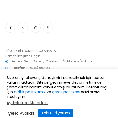
UĞUR DERİN DONDURUCU ANKARA
Hemen iletişime Geçin
Adres:
Şehit Gönenç Caddesi 15/B Maltepe/Ankara
Telefon:
(0535) 662 03 83
e-mail:
info@derindondurucu.net
Size en iyi alışveriş deneyimini sunabilmek için çerez
Çalışma Günleri/Saatleri:
7/24
kullanmaktadır. Sitede gezinmeye devam etmekle,
çerez kullanımımızı kabul etmiş olursunuz. Detaylı bilgi
Aradığınız bütün UĞUR modelleri burada!
için
gizlilik politikamız
ve
çerez politikası
sayfamızı
inceleyiniz.
Aydınlatma Metni İçin
.
Kabul Ediyorum
Çerez Ayarları