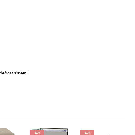
 defrost sistemi
-11%
-11%