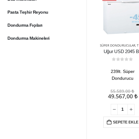
Pasta Teşhir Reyonu
Dondurma Fıçıları
Dondurma Makineleri
SÜPER DONDURUCULAR
,
TICARI
Uğur USD 2045 
0
out of 5
239lt. Süper
Dondurucu
O
55.589,00
₺
f
49.567,00
₺
5
SEPETE EKLE