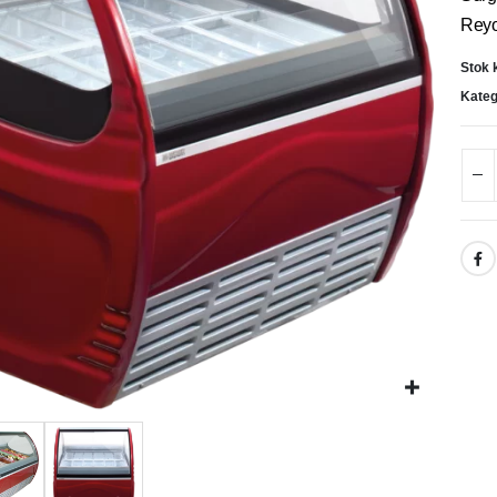
Reyo
Stok 
Kateg