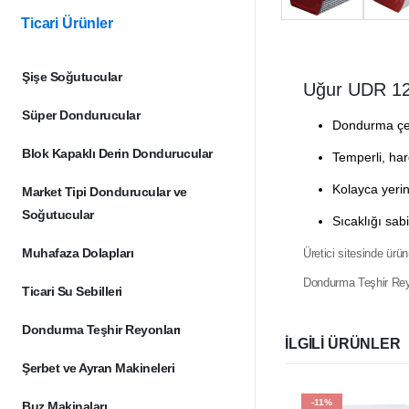
Ticari Ürünler
Şişe Soğutucular
Uğur UDR 
Süper Dondurucular
Dondurma çeş
Blok Kapaklı Derin Dondurucular
Temperli, har
Kolayca yerin
Market Tipi Dondurucular ve
Soğutucular
Sıcaklığı sabi
Muhafaza Dolapları
Üretici sitesinde ürü
Dondurma Teşhir Reyo
Ticari Su Sebilleri
Dondurma Teşhir Reyonları
İLGILI ÜRÜNLER
Şerbet ve Ayran Makineleri
-11%
Buz Makinaları