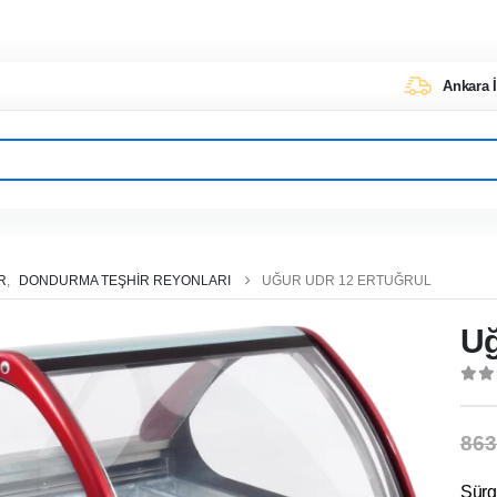
Ankara İ
R
,
DONDURMA TEŞHIR REYONLARI
UĞUR UDR 12 ERTUĞRUL
U
0
ou
863
Sürg