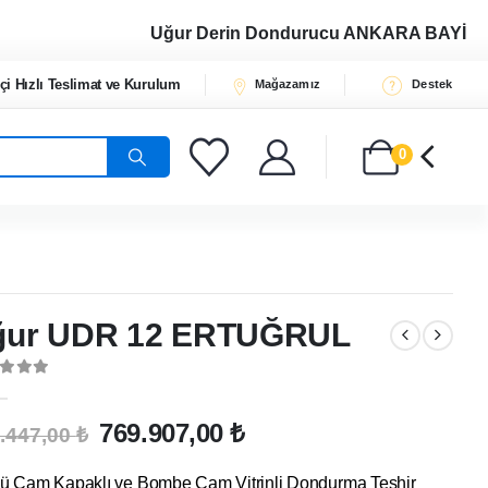
Uğur Derin Dondurucu
ANKARA BAYİ
çi Hızlı Teslimat ve Kurulum
Mağazamız
Destek
0
ğur UDR 12 ERTUĞRUL
t of 5
Orijinal
Şu
769.907,00
₺
.447,00
₺
fiyat:
andaki
863.447,00 ₺.
fiyat:
ü Cam Kapaklı ve Bombe Cam Vitrinli Dondurma Teşhir