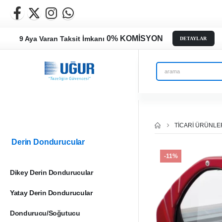
0% KOMİSYON
9 Aya Varan Taksit İmkanı
DETAYLAR
TICARI ÜRÜNLE
Derin Dondurucular
-11%
Dikey Derin Dondurucular
Yatay Derin Dondurucular
Dondurucu/Soğutucu