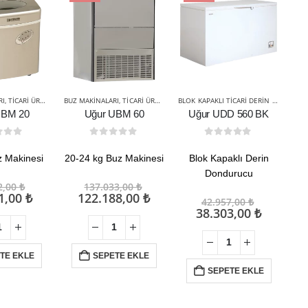
RI
ARI ÜRÜNLER
,
TICARI ÜRÜNLER
BUZ MAKINALARI
,
TICARI ÜRÜNLER
BLOK KAPAKLI TICARI DERIN DONDURUCULAR
DON
UBM 20
Uğur UBM 60
Uğur UDD 560 BK
t of 5
0
out of 5
0
out of 5
z Makinesi
20-24 kg Buz Makinesi
Blok Kapaklı Derin
Dondurucu
Orijinal
Orijinal
2,00
₺
137.033,00
₺
fiyat:
Şu
fiyat:
Şu
1,00
₺
122.188,00
₺
Orijinal
42.957,00
₺
26.032,00 ₺.
andaki
137.033,00 ₺.
andaki
fiyat:
Şu
38.303,00
₺
fiyat:
fiyat:
42.957,00
andaki
24.221,00 ₺.
122.188,00 ₺.
fiyat:
38.303,0
TE EKLE
SEPETE EKLE
SEPETE EKLE