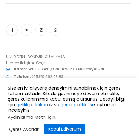
UĞUR DERİN DONDURUCU ANKARA
Hemen iletişime Geçin
Adres:
Şehit Gönenç Caddesi 15/B Maltepe/Ankara
Telefon:
(0535) 662 03 83
e-mail:
info@derindondurucu.net
Size en iyi alışveriş deneyimini sunabilmek için çerez
Çalışma Günleri/Saatleri:
7/24
kullanmaktadır. Sitede gezinmeye devam etmekle,
çerez kullanımımızı kabul etmiş olursunuz. Detaylı bilgi
Aradığınız bütün UĞUR modelleri burada!
için
gizlilik politikamız
ve
çerez politikası
sayfamızı
inceleyiniz.
Aydınlatma Metni İçin
.
Kabul Ediyorum
Çerez Ayarları