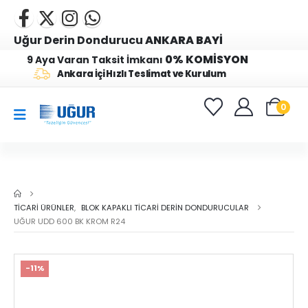
Uğur Derin Dondurucu
ANKARA BAYİ
0% KOMİSYON
9 Aya Varan Taksit İmkanı
Ankara İçi Hızlı Teslimat ve Kurulum
0
TICARI ÜRÜNLER
,
BLOK KAPAKLI TICARI DERIN DONDURUCULAR
UĞUR UDD 600 BK KROM R24
-11%