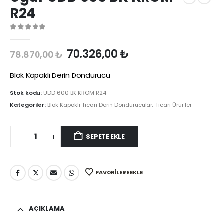
R24
0
out of 5
Orijinal
Şu
70.326,00
₺
78.870,00
₺
fiyat:
andaki
78.870,00 ₺.
fiyat:
Blok Kapaklı Derin Dondurucu
70.326,00 ₺.
Stok kodu:
UDD 600 BK KROM R24
Kategoriler:
Blok Kapaklı Ticari Derin Dondurucular
,
Ticari Ürünler
SEPETE EKLE
FAVORILERE EKLE
AÇIKLAMA