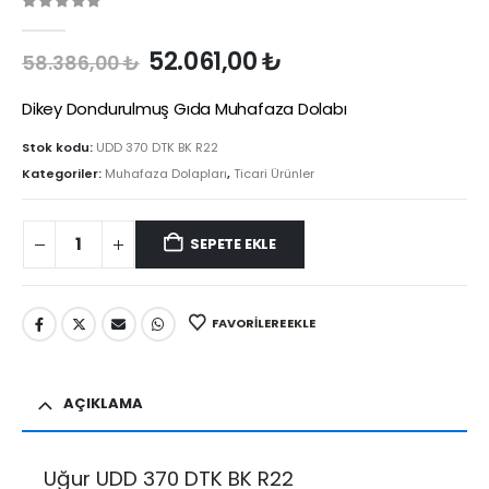
0
out of 5
Orijinal
Şu
52.061,00
₺
58.386,00
₺
fiyat:
andaki
58.386,00 ₺.
fiyat:
Dikey Dondurulmuş Gıda Muhafaza Dolabı
52.061,00 ₺.
Stok kodu:
UDD 370 DTK BK R22
Kategoriler:
Muhafaza Dolapları
,
Ticari Ürünler
SEPETE EKLE
FAVORILERE EKLE
AÇIKLAMA
Uğur UDD 370 DTK BK R22