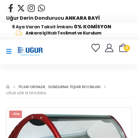
Uğur Derin Dondurucu
ANKARA BAYİ
0% KOMİSYON
9 Aya Varan Taksit İmkanı
Ankara İçi Hızlı Teslimat ve Kurulum
0
TICARI ÜRÜNLER
,
DONDURMA TEŞHIR REYONLARI
UĞUR UDR 18 ERTUĞRUL
-11%