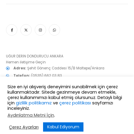
UĞUR DERİN DONDURUCU ANKARA
Hemen iletişime Geçin
Adres:
Şehit Gönenç Caddesi 15/B Maltepe/Ankara
Telefon:
(0535) 662 03 83
e-mail:
info@derindondurucu.net
Size en iyi alışveriş deneyimini sunabilmek için çerez
Çalışma Günleri/Saatleri:
7/24
kullanmaktadır. Sitede gezinmeye devam etmekle,
çerez kullanımımızı kabul etmiş olursunuz. Detaylı bilgi
Aradığınız bütün UĞUR modelleri burada!
için
gizlilik politikamız
ve
çerez politikası
sayfamızı
inceleyiniz.
Aydınlatma Metni İçin
.
Yardıma mı ihtiyacınız var?
Kabul Ediyorum
Çerez Ayarları