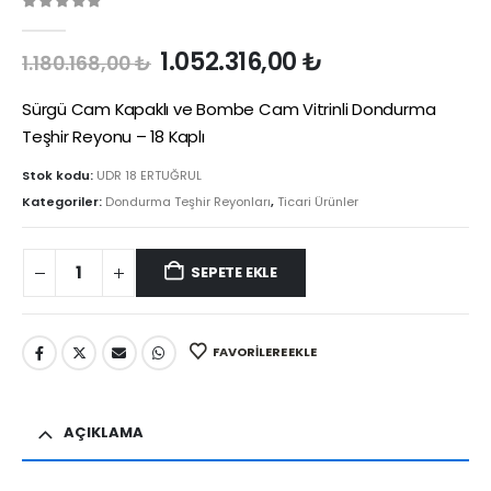
0
out of 5
Orijinal
Şu
1.052.316,00
₺
1.180.168,00
₺
fiyat:
andaki
1.180.168,00 ₺.
fiyat:
Sürgü Cam Kapaklı ve Bombe Cam Vitrinli Dondurma
1.052.316,00 ₺.
Teşhir Reyonu – 18 Kaplı
Stok kodu:
UDR 18 ERTUĞRUL
Kategoriler:
Dondurma Teşhir Reyonları
,
Ticari Ürünler
SEPETE EKLE
FAVORILERE EKLE
AÇIKLAMA