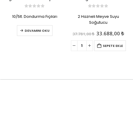
0
out of 5
0
out of 5
10/5lt. Dondurma Fıçıları
2 Hazneli Meyve Suyu
Soğutucu
u
DEVAMINI OKU
ndaki
Orijinal
Şu
33.688,00
₺
37.781,00
₺
iyat:
fiyat:
and
6.412,00 ₺.
37.781,00 ₺.
fiya
SEPETE EKLE
33.