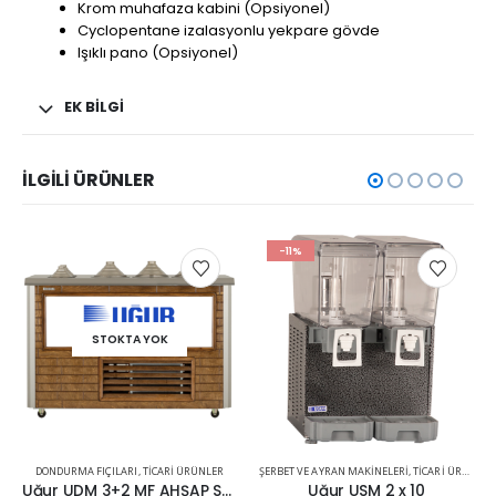
Krom muhafaza kabini (Opsiyonel)
Cyclopentane izalasyonlu yekpare gövde
Işıklı pano (Opsiyonel)
EK BILGI
İLGILI ÜRÜNLER
-11%
STOKTA YOK
DONDURMA FIÇILARI
,
TICARI ÜRÜNLER
ŞERBET VE AYRAN MAKINELERI
,
TICARI ÜRÜNLER
Uğur UDM 3+2 MF AHŞAP SOSLUKLU
Uğur USM 2 x 10