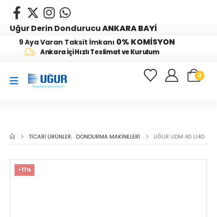
Uğur Derin Dondurucu
ANKARA BAYİ
0% KOMİSYON
9 Aya Varan Taksit İmkanı
Ankara İçi Hızlı Teslimat ve Kurulum
0
TICARI ÜRÜNLER
,
DONDURMA MAKINELERI
UĞUR UDM 40 LI4D
-11%