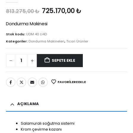
Orijinal
Şu
725.170,00
₺
813.275,00
₺
fiyat:
andaki
813.275,00 ₺.
fiyat:
Dondurma Makinesi
725.170,00 ₺.
Stok kodu:
UDM 40 LI4D
Kategoriler:
Dondurma Makineleri
,
Ticari Ürünler
SEPETE EKLE
FAVORILERE EKLE
AÇIKLAMA
Salamuralı soğutma sistemi
Krom çevirme kazanı