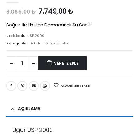
Orijinal
Şu
7.749,00
₺
9.085,00
₺
fiyat:
andaki
9.085,00 ₺.
fiyat:
Soğuk-Ilık Üstten Damacanalı Su Sebili
7.749,00 ₺.
Stok kodu:
USP 2000
Kategoriler:
Sebiller
,
Ev Tipi Ürünler
SEPETE EKLE
FAVORILERE EKLE
AÇIKLAMA
Uğur USP 2000