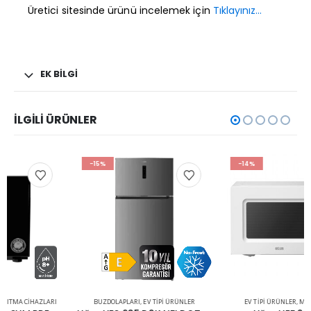
Üretici sitesinde ürünü incelemek için
Tıklayınız…
EK BILGI
İLGILI ÜRÜNLER
-15%
-14%
BUZDOLAPLARI
,
EV TIPI ÜRÜNLER
EV TIPI ÜRÜNLER
,
MIKRODALGA