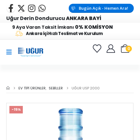
Bugün Açık - Hemen Ara!
Uğur Derin Dondurucu
ANKARA BAYİ
0% KOMİSYON
9 Aya Varan Taksit İmkanı
Ankara İçi Hızlı Teslimat ve Kurulum
0
EV TIPI ÜRÜNLER
,
SEBILLER
UĞUR USP 2000
-15%