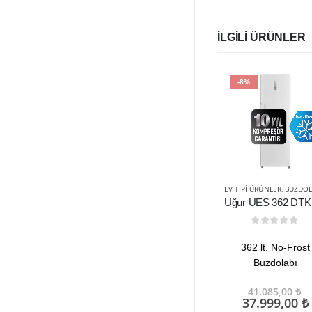
İLGILI ÜRÜNLER
-8%
EV TIPI ÜRÜNLER
,
BUZDOLAPL
0
out of 5
362 lt. No-Frost
Buzdolabı
O
41.085,00
₺
f
37.999,00
₺