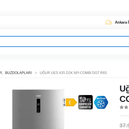
Ankara İ
ER
,
BUZDOLAPLARI
UĞUR UES 435 D2K NFI COMBI DGT R65
Uğ
C
0
ou
37.