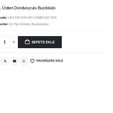
fiyat:
andaki
37.990,00 ₺.
fiyat:
t. Üstten Donduruculu Buzdolabı
34.999,00 ₺.
kodu:
UES 435 D2K NFI COMBI DGT R65
oriler:
Ev Tipi Ürünler
,
Buzdolapları
SEPETE EKLE
FAVORILERE EKLE