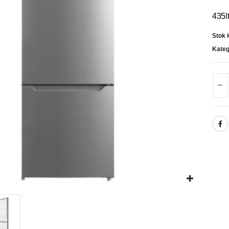
435l
Stok 
Kateg