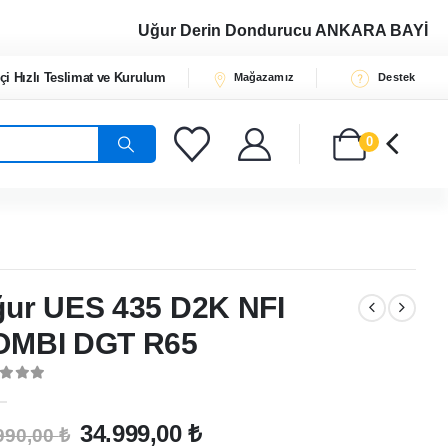
Uğur Derin Dondurucu
ANKARA BAYİ
çi Hızlı Teslimat ve Kurulum
Mağazamız
Destek
0
ur UES 435 D2K NFI
OMBI DGT R65
t of 5
Orijinal
Şu
34.999,00
₺
990,00
₺