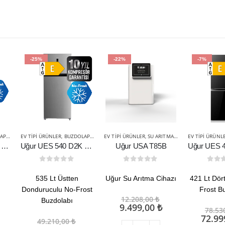
-25%
-22%
-7%
ARI
EV TIPI ÜRÜNLER
,
BUZDOLAPLARI
EV TIPI ÜRÜNLER
,
SU ARITMA CIHAZLARI
EV TIPI ÜRÜNL
Uğur UES 362 DTK NF DGT R66
Uğur UES 540 D2K NFI DGT R65
Uğur USA T85B
0
out of 5
0
out of 5
0
ou
535 Lt Üstten
Uğur Su Arıtma Cihazı
421 Lt Dört
Donduruculu No-Frost
Frost B
Orijinal
12.208,00
₺
Buzdolabı
fiyat:
Şu
9.499,00
₺
rijinal
78.53
12.208,00 ₺.
andaki
iyat:
Şu
72.99
Orijinal
49.210,00
₺
fiyat: