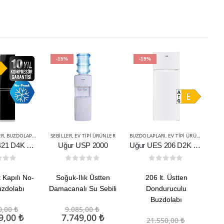
-15%
-19%
ER
,
BUZDOLAPLARI
SEBILLER
,
EV TIPI ÜRÜNLER
BUZDOLAPLARI
,
EV TIPI ÜRÜNLER
BUZ
Uğur UES 421 D4K NFSC DGT R65
Uğur USP 2000
Uğur UES 206 D2K R65
t of 5
0
out of 5
0
out of 5
 Kapılı No-
Soğuk-Ilık Üstten
206 lt. Üstten
uzdolabı
Damacanalı Su Sebili
Donduruculu
Do
Buzdolabı
Orijinal
Orijinal
0,00
₺
9.085,00
₺
fiyat:
Şu
fiyat:
Şu
9,00
₺
7.749,00
₺
Orijinal
21.550,00
₺