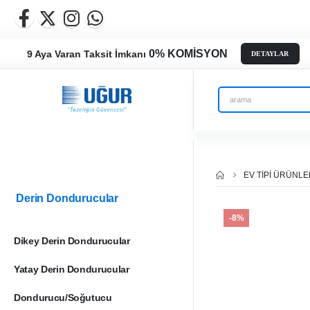
0% KOMİSYON
9 Aya Varan Taksit İmkanı
DETAYLAR
EV TIPI ÜRÜNL
Derin Dondurucular
-8%
Dikey Derin Dondurucular
Yatay Derin Dondurucular
Dondurucu/Soğutucu