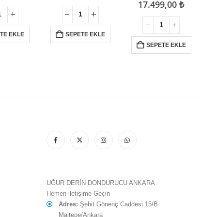
78.530,00 ₺.
andaki
9.085,00 ₺.
andaki
fiyat:
Şu
17.499,00
₺
fiyat:
fiyat:
21.550,00
andaki
72.999,00 ₺.
7.749,00 ₺.
fiyat:
17.499,0
TE EKLE
SEPETE EKLE
SEPETE EKLE
UĞUR DERİN DONDURUCU ANKARA
Hemen iletişime Geçin
Adres:
Şehit Gönenç Caddesi 15/B
Maltepe/Ankara