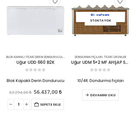
STOKTA YOK
,
TICARI ÜRÜNLER
BLOK KAPAKLI TICARI DERIN DONDURUCULAR
,
TICARI ÜRÜNLER
DONDURMA FIÇILARI
,
TICARI ÜRÜNLER
Uğur UDD 660 B2K
Uğur UDM 5+2 MF AHŞAP SOSLUKLU
0
out of 5
0
out of 5
Blok Kapaklı Derin Dondurucu
10/4lt. Dondurma Fıçıları
u
Orijinal
Şu
56.437,00
₺
63.294,00
₺
DEVAMINI OKU
ndaki
fiyat:
andaki
iyat:
63.294,00 ₺.
fiyat:
SEPETE EKLE
2.878,00 ₺.
56.437,00 ₺.