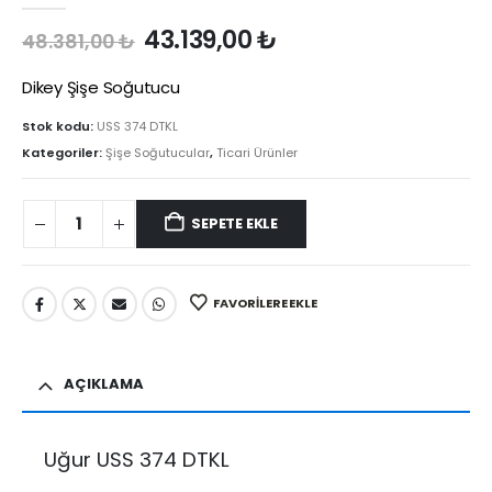
Orijinal
Şu
43.139,00
₺
48.381,00
₺
fiyat:
andaki
48.381,00 ₺.
fiyat:
Dikey Şişe Soğutucu
43.139,00 ₺.
Stok kodu:
USS 374 DTKL
Kategoriler:
Şişe Soğutucular
,
Ticari Ürünler
SEPETE EKLE
FAVORILERE EKLE
AÇIKLAMA
Uğur USS 374 DTKL