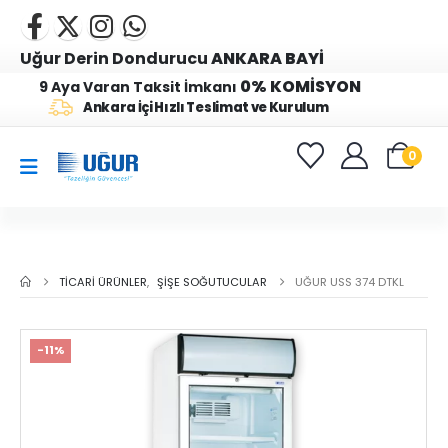
Uğur Derin Dondurucu
ANKARA BAYİ
0% KOMİSYON
9 Aya Varan Taksit İmkanı
Ankara İçi Hızlı Teslimat ve Kurulum
0
TICARI ÜRÜNLER
,
ŞIŞE SOĞUTUCULAR
UĞUR USS 374 DTKL
-11%