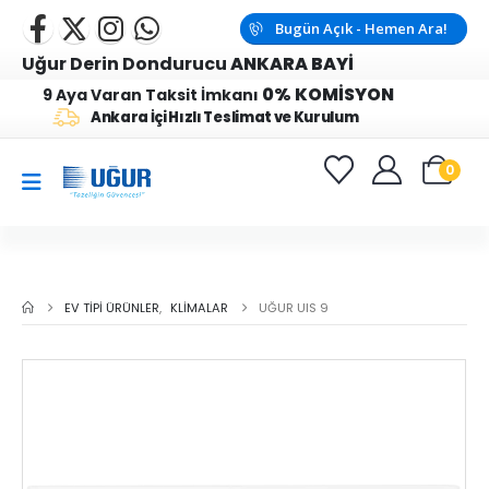
Bugün Açık - Hemen Ara!
Uğur Derin Dondurucu
ANKARA BAYİ
0% KOMİSYON
9 Aya Varan Taksit İmkanı
Ankara İçi Hızlı Teslimat ve Kurulum
0
EV TIPI ÜRÜNLER
,
KLIMALAR
UĞUR UIS 9