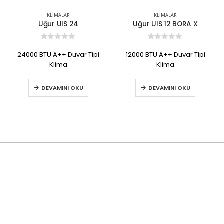
KLIMALAR
KLIMALAR
Uğur UIS 24
Uğur UIS 12 BORA X
0
out of 5
0
out of 5
24000 BTU A++ Duvar Tipi
12000 BTU A++ Duvar Tipi
Klima
Klima
DEVAMINI OKU
DEVAMINI OKU