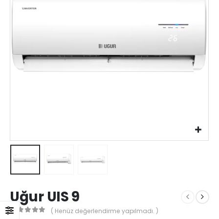
Uğur UIS 9
( Henüz değerlendirme yapılmadı. )
0
out of 5